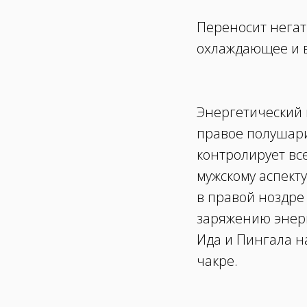
Переносит негат
охлаждающее и в
Энергетический
правое полушари
контролирует вс
мужскому аспект
в правой ноздре
заряжению энерги
Ида и Пингала н
чакре.