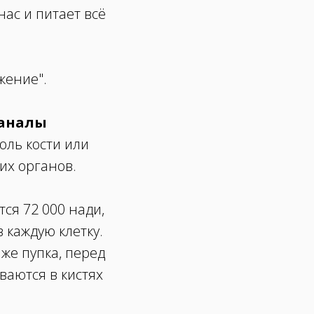
нас и питает всё
ижение".
каналы
оль кости или
ких органов.
ся 72 000 нади,
 каждую клетку.
же пупка, перед
ваются в кистях