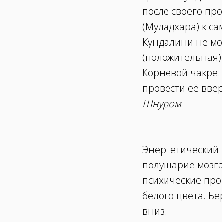
после своего пр
(Муладхара) к с
Кундалини не мо
(положительная)
Корневой чакре.
провести её вве
Шнуром
.
Энергетический
полушарие мозга
психические про
белого цвета. Б
вниз.