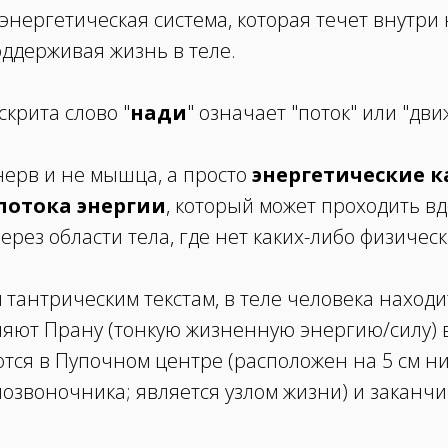
энергетическая система, которая течет внутри 
оддерживая жизнь в теле.
скрита слово "
нади
" означает "поток" или "дв
нерв и не мышца, а просто
энергетические 
потока энергии
, который может проходить вд
ерез области тела, где нет каких-либо физичес
тантрическим текстам, в теле человека находит
яют Прану (тонкую жизненную энергию/силу) в
тся в Пупочном центре (расположен на 5 см ни
озвоночника; является узлом жизни) и заканчи