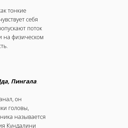
ак тонкие
чувствует себя
ропускают поток
 и на физическом
сть.
да, Пингала
.
анал, он
ки головы,
чника называется
гия Кундалини