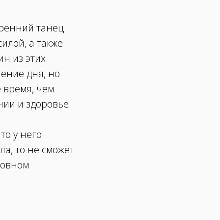
тренний танец
илой, а также
н из этих
чение дня, но
 время, чем
нии и здоровье.
то у него
ла, то не сможет
ховном