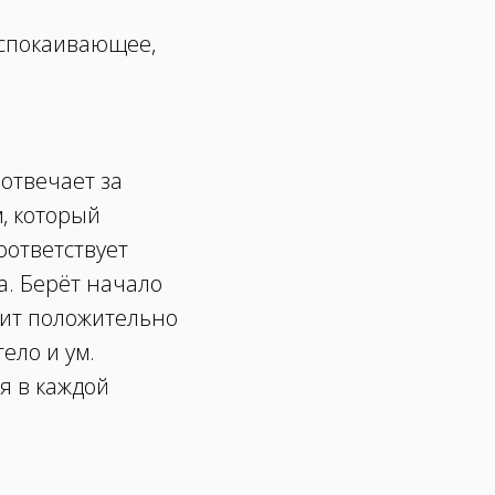
успокаивающее,
отвечает за
, который
оответствует
а. Берёт начало
сит положительно
тело и ум.
я в каждой