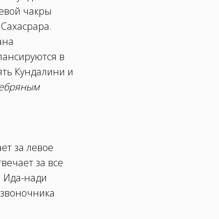
невой чакры
 Сахасрара.
ана
алансируются в
ять Кундалини и
ебряным
ет за левое
вечает за все
. Ида-нади
позвоночника