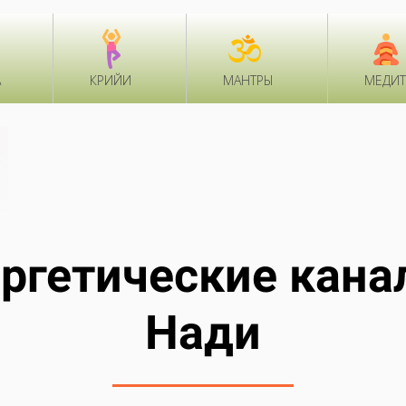
А
КРИЙИ
МАНТРЫ
МЕДИ
ргетические кана
Нади