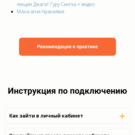
лекции Джагат Гуру Сингха + видео.
Маха-агни-пранаяма
Рекомендации к практике
Инструкция по подключению
Как зайти в личный кабинет
На каждой странице сайта в правом верхнем углу (или
в верхнем меню на мобильных устройствах) есть